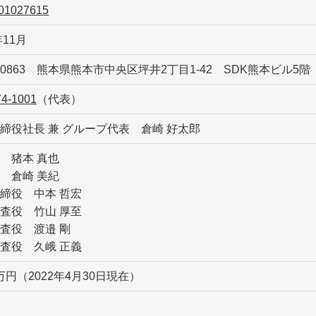
01027615
年11月
0-0863 熊本県熊本市中央区坪井2丁目1-42 SDK熊本ビル5階
74-1001
（代表）
締役社長 兼 グループ代表 倉崎 好太郎
 猪本 真也
 倉崎 美紀
締役 中本 哲宏
査役 竹山 厚至
査役 渡邉 剛
査役 久峨 正義
0万円（2022年4月30日現在）