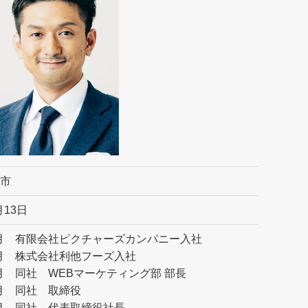
市
月13日
04月 有限会社ピクチャーズカンパニー入社
03月 株式会社利他フーズ入社
08月 同社 WEBマーケティング部 部長
7月 同社 取締役
05月 同社 代表取締役社長