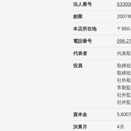
法人番号
63300
創業
2007
本店所在地
〒86
電話番号
096-2
代表者
代表取
役員
取締役
取締役
社外取
常勤監
社外監
社外監
資本金
5,60
決算月
4月